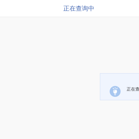
正在查询中
正在