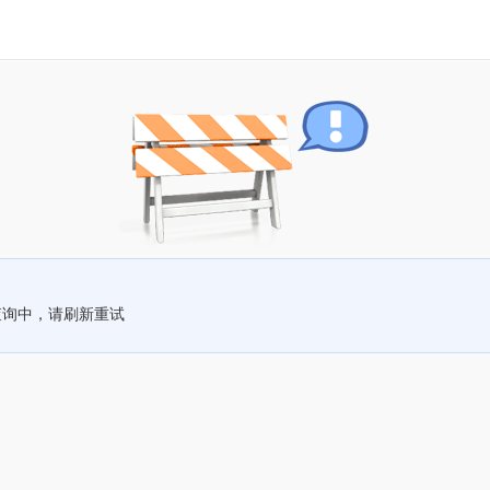
查询中，请刷新重试